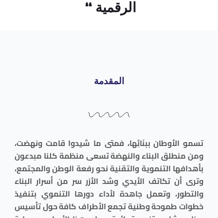
الرقمية “
المقدمة
تسمو الأوطان ببنَائِها، فمتى ما شيدوا قامت ونهضت،
ومن منطلق البناء والنهضة تسعى منظمة كلنا مبدعون
بأهدافها التنموية والتقنية نحو رفعة الوطن والمجتمع،
وترى أن تكاتف الأيدي وشد الأزر سر من أسرار البناء
والتطور، وتعمل جاهدة لأداء دورها التنموي بتنفيذ
خطوات طموحة وطنية تجمع الأطراف كافة حول تأسيس