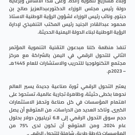
وبناء مشاريع تنموية رائدة. وعلى هذا الأساس وبرعاية
دولة رئيس مجلس الوزراء الدكتورعبدالعزيز صالح بن
حبتور، ونائب رئيس الوزراء لشؤون الرؤية الوطنية الاستاذ
محمود عبدالقادر الجنيد رئيس المكتب التنفيذي لإدارة
الرؤية الوطنية لبناء الدولة اليمنية الحديثة.
تنفذ منظمة كلنا مبدعون التقنية التنموية المؤتمر
الثاني للتحول الرقمي في اليمن بالشراكة مع مركز
مجتمع التكنولوجيا للتدريب والاستشارات للعام 1445هـ
– 2023م.
يعتبر التحول الرقمي ثورة صناعية جديدة يسير العالم
نحوها بخطى حثيثة، وظاهرة تجارية عالمية، تستحوذ على
اهتمام المؤسسات في كل صناعة وتحفز الاستثمارات
الكبرى. وتاكد العديد من الدراسات، من المتوقع أن يصل
حجم سوق التحول الرقمي إلى 6.8 تريليون دولار بحلول
عام 2024. ومن المتوقع أن تكون لدى %75 من
المؤسسات خارطة طريق شاملة للتحول الرقمي.