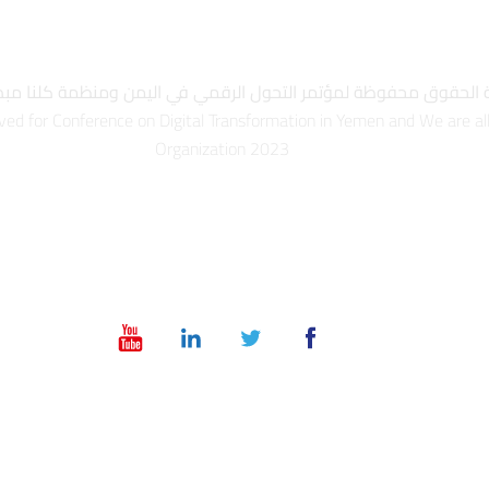
الحقوق محفوظة لمؤتمر التحول الرقمي في اليمن ومنظمة كلنا مبدعون
rved for Conference on Digital Transformation in Yemen and We are al
Organization 2023
info@dt-ye.com
– +967 775551118 – +967 01 504028